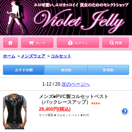
カート
ログイン
検索
ホーム
＞
メンズウェア
＞
コルセット
おすすめ順
価格順
新着順
1-12 / 20
次のページへ
メンズ■PVC製コルセットベスト
（バックレースアップ）
26,400円(税込)
サイズ豊富★コルセットベスト★PVC