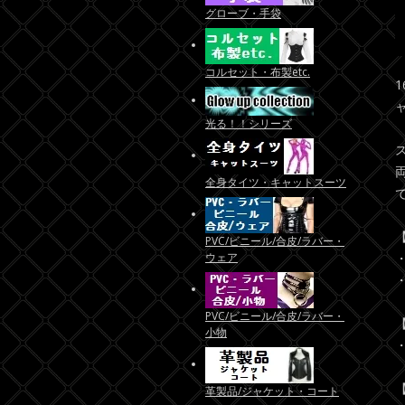
グローブ・手袋
コルセット・布製etc.
光る！！シリーズ
全身タイツ・キャットスーツ
PVC/ビニール/合皮/ラバー・
ウェア
PVC/ビニール/合皮/ラバー・
小物
革製品/ジャケット・コート