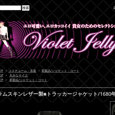
OP
>
コスチューム・衣装
>
革製品/ジャケット・コート
OP
>
大きなサイズ
OP
>
革製品/ジャケット・コート
ラムスキンレザー製■トラッカージャケット/1680