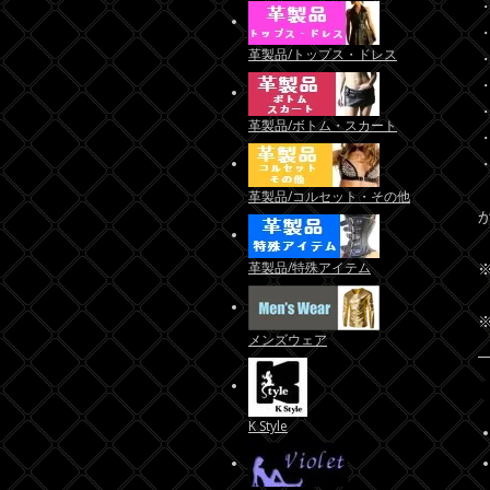
・
・
革製品/トップス・ドレス
・
・
・
革製品/ボトム・スカート
・
・
革製品/コルセット・その他
革製品/特殊アイテム
メンズウェア
K Style