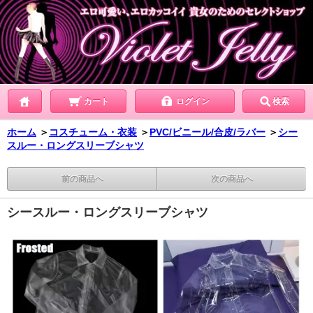
カート
ログイン
検索
ホーム
＞
コスチューム・衣装
＞
PVC/ビニール/合皮/ラバー
＞
シー
スルー・ロングスリーブシャツ
前の商品へ
次の商品へ
シースルー・ロングスリーブシャツ