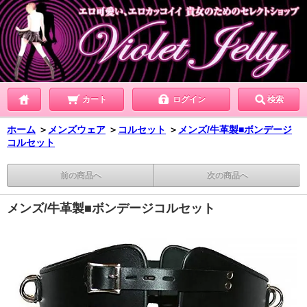
カート
ログイン
検索
ホーム
＞
メンズウェア
＞
コルセット
＞
メンズ/牛革製■ボンデージ
コルセット
前の商品へ
次の商品へ
メンズ/牛革製■ボンデージコルセット