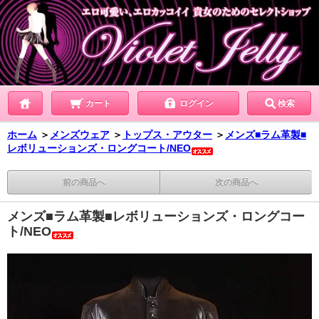
カート
ログイン
検索
ホーム
＞
メンズウェア
＞
トップス・アウター
＞
メンズ■ラム革製■
レボリューションズ・ロングコート/NEO
前の商品へ
次の商品へ
メンズ■ラム革製■レボリューションズ・ロングコー
ト/NEO