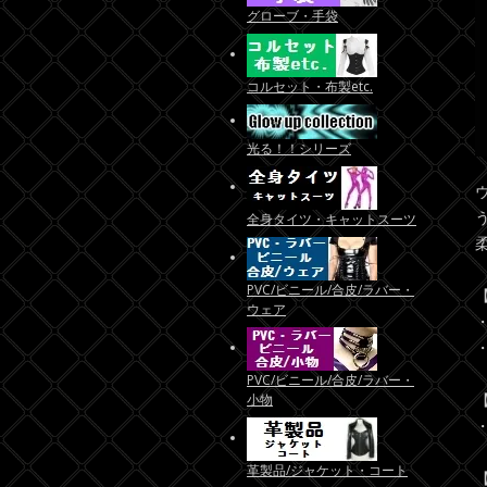
グローブ・手袋
コルセット・布製etc.
光る！！シリーズ
全身タイツ・キャットスーツ
PVC/ビニール/合皮/ラバー・
ウェア
PVC/ビニール/合皮/ラバー・
小物
革製品/ジャケット・コート