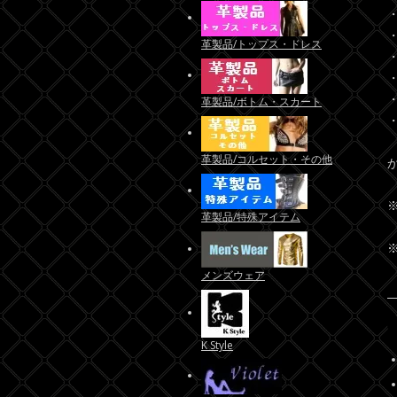
・
・
革製品/トップス・ドレス
・
・
・
革製品/ボトム・スカート
・
革製品/コルセット・その他
革製品/特殊アイテム
メンズウェア
K Style