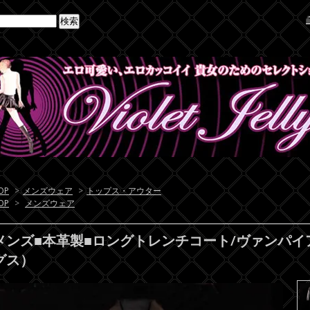
OP
>
メンズウェア
>
トップス・アウター
OP
>
メンズウェア
メンズ■本革製■ロングトレンチコート/ヴァンパ
グス）