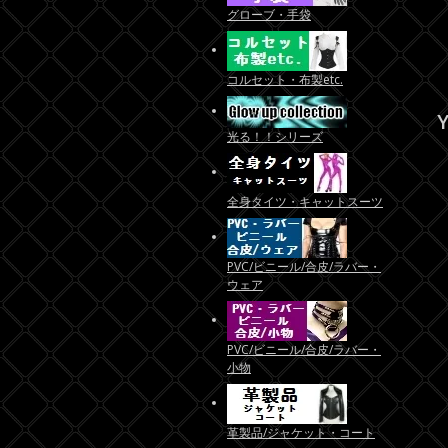
グローブ・手袋
コルセット・布製etc.
Y
光る！！シリーズ
全身タイツ・キャットスーツ
PVC/ビニール/合皮/ラバー・
ウェア
PVC/ビニール/合皮/ラバー・
小物
革製品/ジャケット・コート