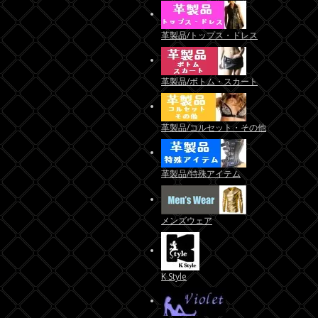
革製品/トップス・ドレス
革製品/ボトム・スカート
革製品/コルセット・その他
革製品/特殊アイテム
メンズウェア
K Style