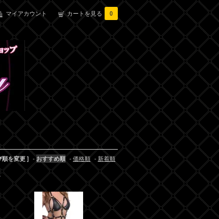
マイアカウント
カートを見る
0
び順を変更 ]
-
おすすめ順
-
価格順
-
新着順
す