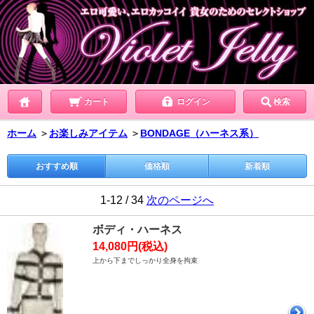
カート
ログイン
検索
ホーム
＞
お楽しみアイテム
＞
BONDAGE（ハーネス系）
おすすめ順
価格順
新着順
1-12 / 34
次のページへ
ボディ・ハーネス
14,080円(税込)
上から下までしっかり全身を拘束