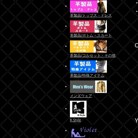
革製品/トップス・ドレス
革製品/ボトム・スカート
C
革製品/コルセット・その他
革製品/特殊アイテム
メンズウェア
Y
K Style