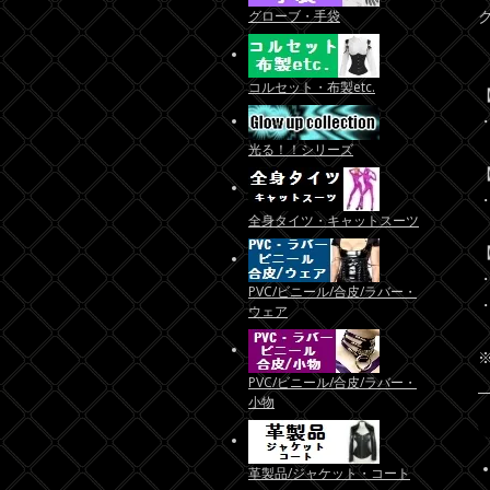
グローブ・手袋
コルセット・布製etc.
光る！！シリーズ
全身タイツ・キャットスーツ
PVC/ビニール/合皮/ラバー・
ウェア
PVC/ビニール/合皮/ラバー・
小物
革製品/ジャケット・コート