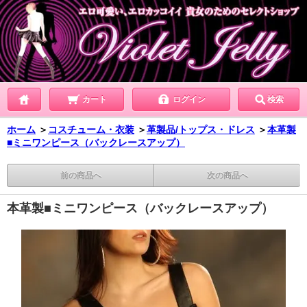
カート
ログイン
検索
ホーム
＞
コスチューム・衣装
＞
革製品/トップス・ドレス
＞
本革製
■ミニワンピース（バックレースアップ）
前の商品へ
次の商品へ
本革製■ミニワンピース（バックレースアップ）