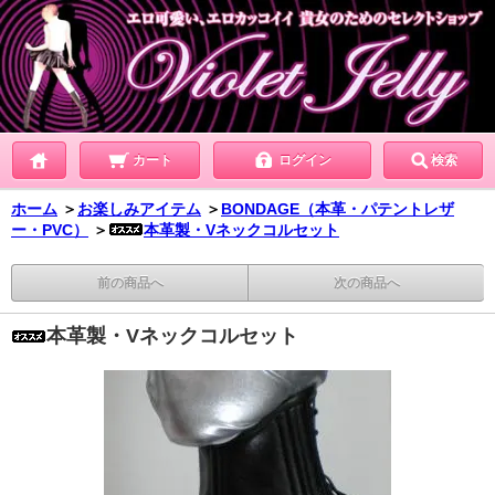
カート
ログイン
検索
ホーム
＞
お楽しみアイテム
＞
BONDAGE（本革・パテントレザ
ー・PVC）
＞
本革製・Vネックコルセット
前の商品へ
次の商品へ
本革製・Vネックコルセット