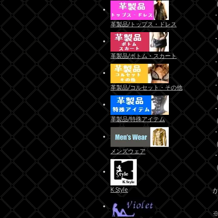
（
・
革製品/トップス・ドレス
（
・
（
革製品/ボトム・スカート
・
（
・
革製品/コルセット・その他
（
・
革製品/特殊アイテム
（
・
（
メンズウェア
K Style