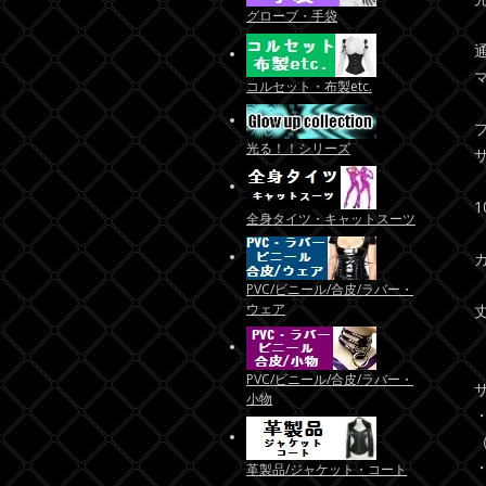
グローブ・手袋
コルセット・布製etc.
光る！！シリーズ
1
全身タイツ・キャットスーツ
PVC/ビニール/合皮/ラバー・
ウェア
丈
PVC/ビニール/合皮/ラバー・
小物
・
（
・
革製品/ジャケット・コート