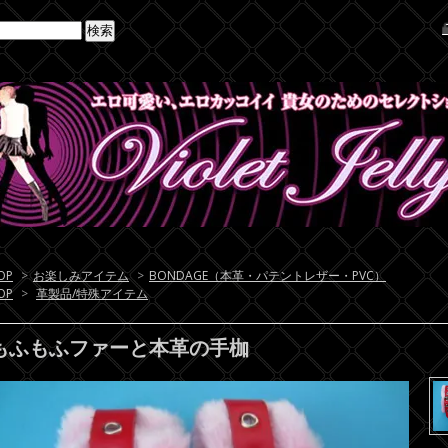
OP
>
お楽しみアイテム
>
BONDAGE（本革・パテントレザー・PVC）
OP
>
革製品/特殊アイテム
もふもふファーと本革の手枷