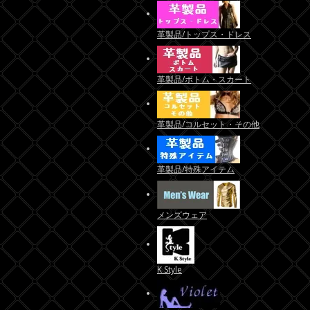
革製品/トップス・ドレス
革製品/ボトム・スカート
革製品/コルセット・その他
革製品/特殊アイテム
メンズウェア
K Style