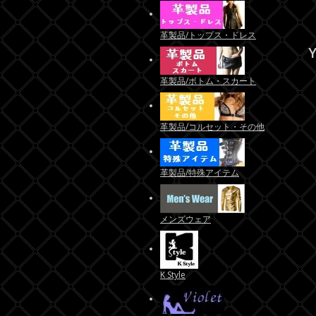
革製品/トップス・ドレス
Y
革製品/ボトム・スカート
革製品/コルセット・その他
革製品/特殊アイテム
メンズウェア
K Style