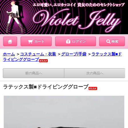
カート
ログイン
検索
ホーム
＞
コスチューム・衣装
＞
グローブ/手袋
＞
ラテックス製■ド
ライビンググローブ
前の商品へ
次の商品へ
ラテックス製■ドライビンググローブ