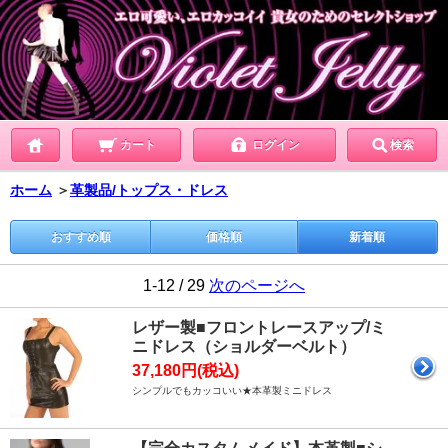
カート
ログイン
検索
ホーム
＞
革製品/トップス・ドレス
おすすめ順
価格順
新着順
1-12 / 29
次のページへ
レザー製■フロントレースアップ/ミ
ニドレス（ショルダーベルト）
37,180円(税込)
シンプルでもカッコいい★本革製ミニドレス