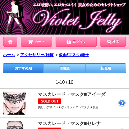
カート
ログイン
検索
ホーム
＞
アクセサリー/雑貨
＞
仮面/マスク/帽子
おすすめ順
価格順
新着順
1-10 / 10
マスカレード・マスク■アイーダ
SOLD OUT
美しいデザイン★ヴェネツィアンマスク★仮面
マスカレード・マスク■セレナ